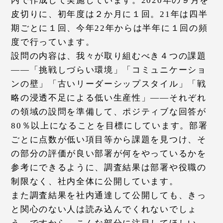
内で作成して実施しています。2020年の９月を
皮切りに、初年度は２か月に１回。21年は四半
期ごとに１回、今年22年からは半年に１回の頻
度で行っています。
設問の内容は、我々が取り組むべき４つの課題
――「挑戦しづらい環境」「コミュニケーショ
ンの壁」「古いリーダーシップスタイル」「戦
略の浸透不足による低い生産性」――それぞれ
の領域の設問を準備して、ポジティブな回答が
80％以上になることを目標にしています。部署
ごとに点数が低い項目等から課題を見つけ、そ
の部分の評価が良い部署が何をやっているかを
参考にできるように、調査結果は部署や役職の
制限なく、社内全体に公開しています。
また調査結果を社内通達して公開しても、きっ
と関心のない人は読み込んでくれないでしょ