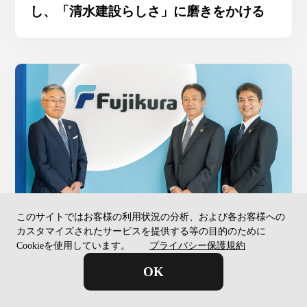
し、「清水建設らしさ」に磨きをかける
このサイトではお客様の利用状況の分析、および各お客様への
カスタマイズされたサービスを提供する等の目的のために
2023.11.27
Cookieを使用しています。
プライバシー保護規約
「経営リーダー」が持続的に生まれる状
OK
態こそその企業の持続性を担保する