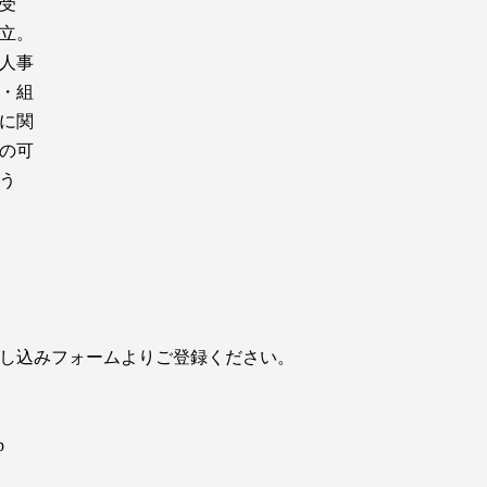
受
設⽴。
人事
・組
に関
の可
う
し込みフォームよりご登録ください。
p