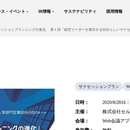
ース・イベント
IR情報
サステナビリティ
採用情報
セッションプランニングの進化 第１回「経営リーダーを輩出する自社らしいサク
サクセッションプラン
W
日時：
2020/8/281
主催：
株式会社セルム
会場：
Web会議アプ