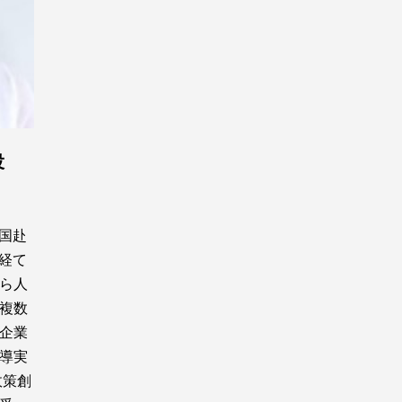
役
国赴
経て
から人
複数
企業
導実
政策創