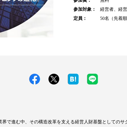
参加費：
無料
参加対象：
経営者、経営
定員：
50名（先着順
々な業界で進む中、その構造改革を支える経営人財基盤としての