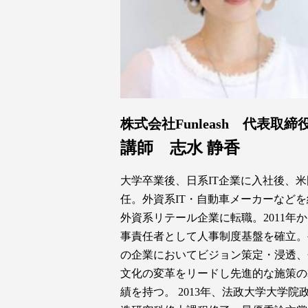
株式会社Funleash 代表取締
講師 志水 静香
大学卒業後、日系IT企業に入社後、米
任。外資系IT・⾃動⾞メーカーなどを
外資系リテール企業に転職。2011年
事責任者として人事制度基盤を確⽴。
の企業においてビジョン策定・浸透、
⽂化の変革をリードし先進的な施策の
績を持つ。 2013年、法政大学大学院