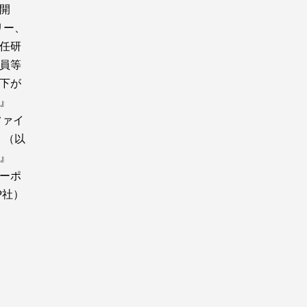
開
リー、
主任研
員等
下が
』
ファイ
』（以
』
ーポ
P社）