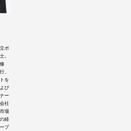
立ポ
士。
修
行、
トを
よび
ナー
式会社
本市場
の経
ープ