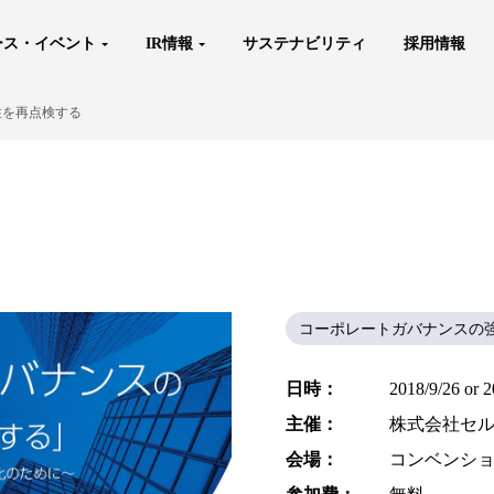
ース・イベント
IR情報
サステナビリティ
採用情報
性を再点検する
コーポレートガバナンスの
日時：
2018/9/26 or 
主催：
株式会社セ
会場：
コンベンショ