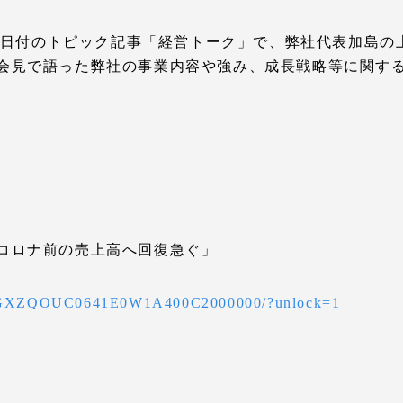
月6日付のトピック記事「経営トーク」で、弊社代表加島
会見で語った弊社の事業内容や強み、成長戦略等に関す
コロナ前の売上高へ回復急ぐ」
le/DGXZQOUC0641E0W1A400C2000000/?unlock=1